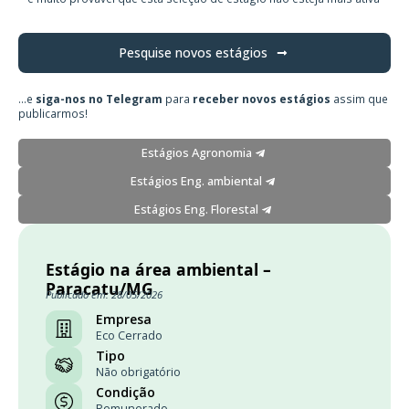
Pesquise novos estágios
...e
siga-nos no Telegram
para
receber novos estágios
assim que
publicarmos!
Estágios Agronomia
Estágios Eng. ambiental
Estágios Eng. Florestal
Estágio na área ambiental –
Paracatu/MG
Publicado em: 28/05/2026
Empresa
Eco Cerrado
Tipo
Não obrigatório
Condição
Remunerado