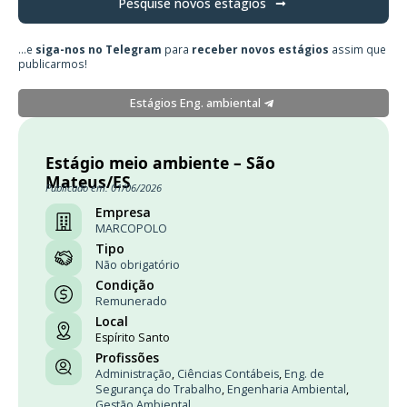
Pesquise novos estágios
...e
siga-nos no Telegram
para
receber novos estágios
assim que
publicarmos!
Estágios Eng. ambiental
Estágio meio ambiente – São
Mateus/ES
Publicado em: 01/06/2026
Empresa
MARCOPOLO
Tipo
Não obrigatório
Condição
Remunerado
Local
Espírito Santo
Profissões
Administração
,
Ciências Contábeis
,
Eng. de
Segurança do Trabalho
,
Engenharia Ambiental
,
Gestão Ambiental