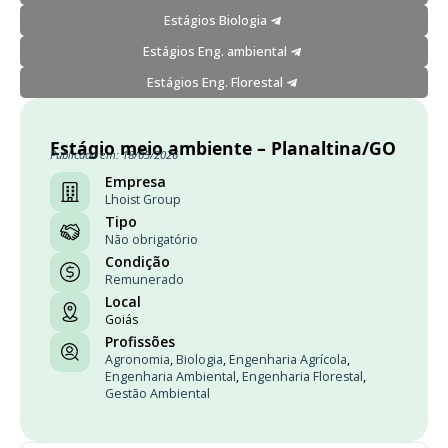
Estágios Biologia
Estágios Eng. ambiental
Estágios Eng. Florestal
Estágio meio ambiente – Planaltina/GO
Publicado em: 18/05/2026
Empresa
Lhoist Group
Tipo
Não obrigatório
Condição
Remunerado
Local
Goiás
Profissões
Agronomia
,
Biologia
,
Engenharia Agrícola
,
Engenharia Ambiental
,
Engenharia Florestal
,
Gestão Ambiental