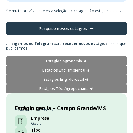
* é muito provável que esta seleção de estágio não esteja mais ativa
Pesquise novos estágios
...e
siga-nos no Telegram
para
receber novos estágios
assim que
publicarmos!
Estágios Agronomia
Estágios Eng. ambiental
Estágios Eng. Florestal
Estágios Téc. Agropecuária
Estágio geo ia – Campo Grande/MS
Publicado em: 16/10/2025
Empresa
Geoia
Tipo