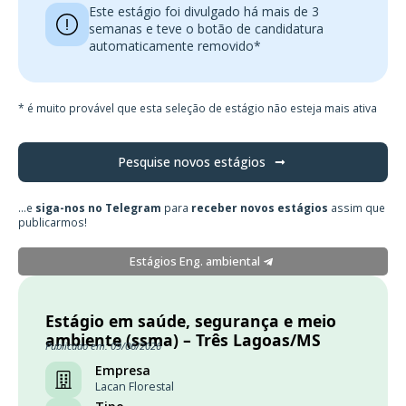
Este estágio foi divulgado há mais de 3
semanas e teve o botão de candidatura
automaticamente removido*
* é muito provável que esta seleção de estágio não esteja mais ativa
Pesquise novos estágios
...e
siga-nos no Telegram
para
receber novos estágios
assim que
publicarmos!
Estágios Eng. ambiental
Estágio em saúde, segurança e meio
ambiente (ssma) – Três Lagoas/MS
Publicado em: 09/06/2026
Empresa
Lacan Florestal