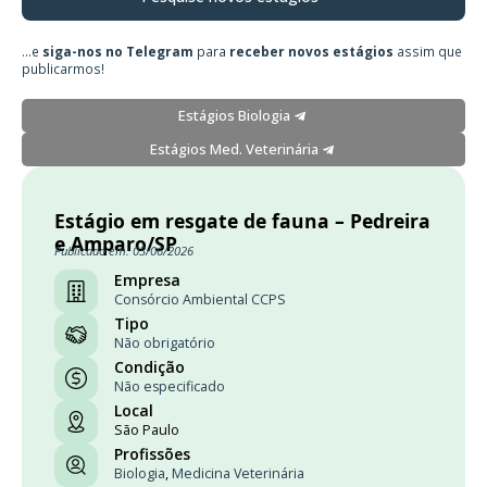
...e
siga-nos no Telegram
para
receber novos estágios
assim que
publicarmos!
Estágios Biologia
Estágios Med. Veterinária
Estágio em resgate de fauna – Pedreira
e Amparo/SP
Publicado em: 03/06/2026
Empresa
Consórcio Ambiental CCPS
Tipo
Não obrigatório
Condição
Não especificado
Local
São Paulo
Profissões
Biologia
,
Medicina Veterinária