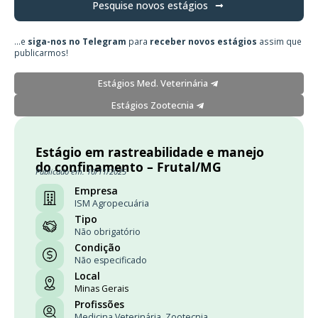
Pesquise novos estágios
...e
siga-nos no Telegram
para
receber novos estágios
assim que
publicarmos!
Estágios Med. Veterinária
Estágios Zootecnia
Estágio em rastreabilidade e manejo
do confinamento – Frutal/MG
Publicado em: 10/11/2025
Empresa
ISM Agropecuária
Tipo
Não obrigatório
Condição
Não especificado
Local
Minas Gerais
Profissões
Medicina Veterinária
,
Zootecnia