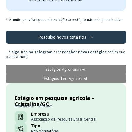
* é muito provável que esta seleção de estágio não esteja mais ativa
Pesquise novos estágios
...e
siga-nos no Telegram
para
receber novos estágios
assim que
publicarmos!
Estágios Agronomia
Estágios Téc. Agrícola
Estágio em pesquisa agrícola –
Cristalina/GO
Publicado em: 18/03/2025
Empresa
Associação de Pesquisa Brasil Central
Tipo
Não obrigatório