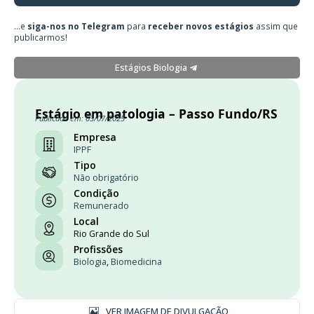
...e
siga-nos no Telegram
para
receber novos estágios
assim que
publicarmos!
Estágios Biologia
Estágio em patologia – Passo Fundo/RS
Publicado em: 03/07/2025
Empresa
IPPF
Tipo
Não obrigatório
Condição
Remunerado
Local
Rio Grande do Sul
Profissões
Biologia
,
Biomedicina
VER IMAGEM DE DIVULGAÇÃO