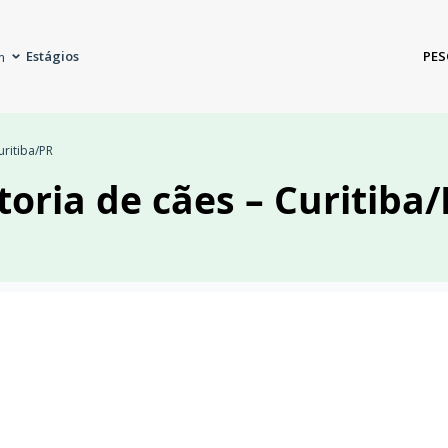
Estágios
PES
m
uritiba/PR
oria de cães – Curitiba