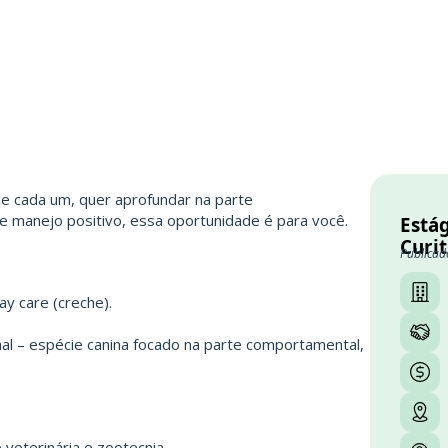
de cada um, quer aprofundar na parte
 manejo positivo, essa oportunidade é para você.
Está
Curi
Publicad
S
ay care (creche).
al – espécie canina focado na parte comportamental,
 veterinária e zootecnia.