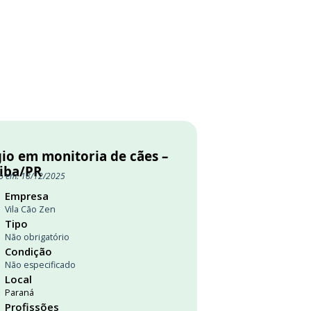
gio em monitoria de cães –
tiba/PR
o em: 18/12/2025
Empresa
Vila Cão Zen
Tipo
Não obrigatório
Condição
Não especificado
Local
Paraná
Profissões