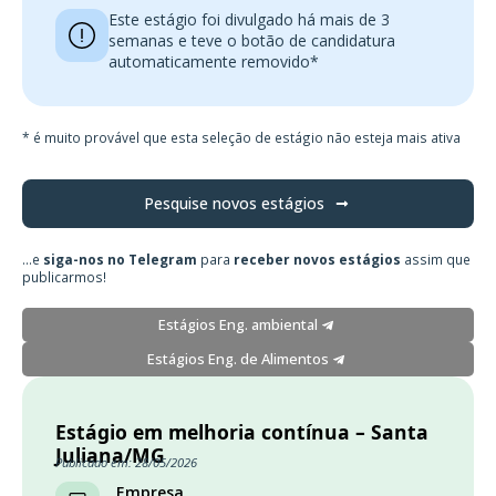
Este estágio foi divulgado há mais de 3
semanas e teve o botão de candidatura
automaticamente removido*
* é muito provável que esta seleção de estágio não esteja mais ativa
Pesquise novos estágios
...e
siga-nos no Telegram
para
receber novos estágios
assim que
publicarmos!
Estágios Eng. ambiental
Estágios Eng. de Alimentos
Estágio em melhoria contínua – Santa
Juliana/MG
Publicado em: 28/05/2026
Empresa