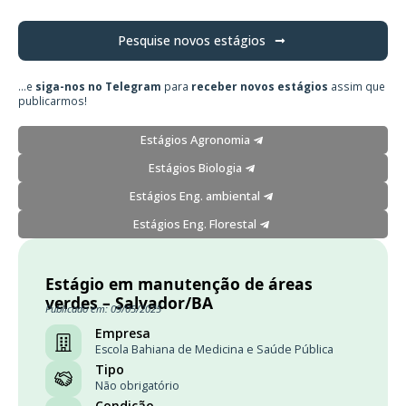
Pesquise novos estágios
...e
siga-nos no Telegram
para
receber novos estágios
assim que
publicarmos!
Estágios Agronomia
Estágios Biologia
Estágios Eng. ambiental
Estágios Eng. Florestal
Estágio em manutenção de áreas
verdes – Salvador/BA
Publicado em: 09/05/2025
Empresa
Escola Bahiana de Medicina e Saúde Pública
Tipo
Não obrigatório
Condição