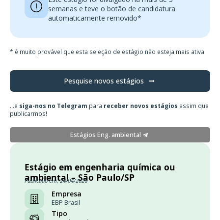
semanas e teve o botão de candidatura
automaticamente removido*
* é muito provável que esta seleção de estágio não esteja mais ativa
Pesquise novos estágios
...e
siga-nos no Telegram
para
receber novos estágios
assim que
publicarmos!
Estágios Eng. ambiental
Estágio em engenharia química ou
ambiental – São Paulo/SP
Publicado em: 24/04/2026
Empresa
EBP Brasil
Tipo