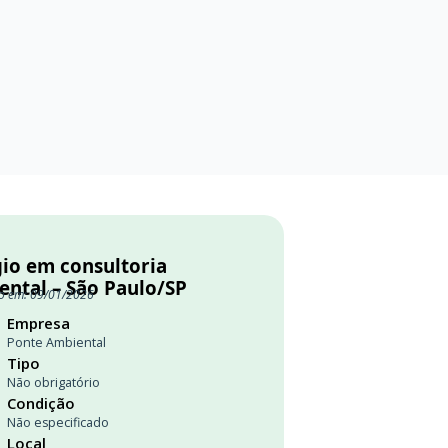
gio em consultoria
ental – São Paulo/SP
o em: 09/01/2026
Empresa
Ponte Ambiental
Tipo
Não obrigatório
Condição
Não especificado
Local