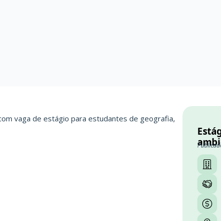
 com vaga de estágio para estudantes de geografia,
Está
ambi
Publicad
S