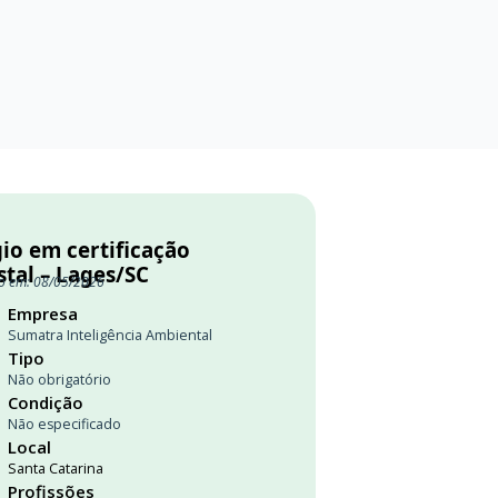
io em certificação
stal – Lages/SC
o em: 08/05/2026
Empresa
Sumatra Inteligência Ambiental
Tipo
Não obrigatório
Condição
Não especificado
Local
Santa Catarina
Profissões