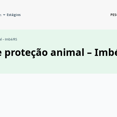
Estágios
PES
m
al – Imbé/RS
e proteção animal – Imb