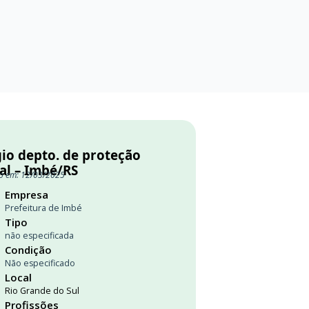
gio depto. de proteção
al – Imbé/RS
o em: 12/03/2025
Empresa
Prefeitura de Imbé
Tipo
não especificada
Condição
Não especificado
Local
Rio Grande do Sul
Profissões