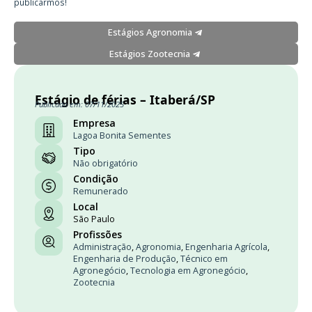
publicarmos!
Estágios Agronomia
Estágios Zootecnia
Estágio de férias – Itaberá/SP
Publicado em: 07/11/2025
Empresa
Lagoa Bonita Sementes
Tipo
Não obrigatório
Condição
Remunerado
Local
São Paulo
Profissões
Administração
,
Agronomia
,
Engenharia Agrícola
,
Engenharia de Produção
,
Técnico em
Agronegócio
,
Tecnologia em Agronegócio
,
Zootecnia