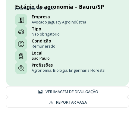
Estágio de agronomia – Bauru/SP
Publicado em: 03/07/2026
Empresa
Avocado Jaguacy Agroindústria
Tipo
Não obrigatório
Condição
Remunerado
Local
São Paulo
Profissões
Agronomia
,
Biologia
,
Engenharia Florestal
VER IMAGEM DE DIVULGAÇÃO
REPORTAR VAGA