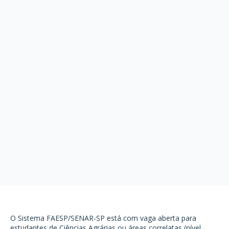
O Sistema FAESP/SENAR-SP está com vaga aberta para
estudantes de Ciências Agrárias ou áreas correlatas (nível