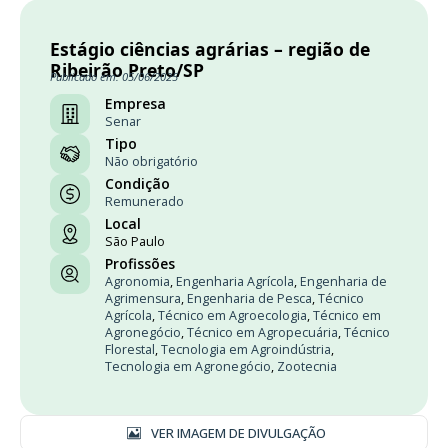
Estágio ciências agrárias – região de
Ribeirão Preto/SP
Publicado em: 05/06/2025
Empresa
Senar
Tipo
Não obrigatório
Condição
Remunerado
Local
São Paulo
Profissões
Agronomia
,
Engenharia Agrícola
,
Engenharia de
Agrimensura
,
Engenharia de Pesca
,
Técnico
Agrícola
,
Técnico em Agroecologia
,
Técnico em
Agronegócio
,
Técnico em Agropecuária
,
Técnico
Florestal
,
Tecnologia em Agroindústria
,
Tecnologia em Agronegócio
,
Zootecnia
VER IMAGEM DE DIVULGAÇÃO