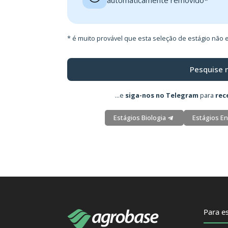
automaticamente removido*
* é muito provável que esta seleção de estágio não e
Pesquise 
...e
siga-nos no Telegram
para
rec
Estágios Biologia
Estágios En
Para es