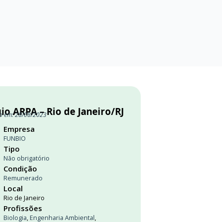
io ARPA – Rio de Janeiro/RJ
o em: 28/08/2023
Empresa
FUNBIO
Tipo
Não obrigatório
Condição
Remunerado
Local
Rio de Janeiro
Profissões
Biologia
,
Engenharia Ambiental
,