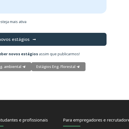
steja mais ativa
novos estágios
eber novos estágios
assim que publicarmos!
g. ambiental
Estágios Eng. Florestal
tudantes e profissionais
Para empregadores e recrutador