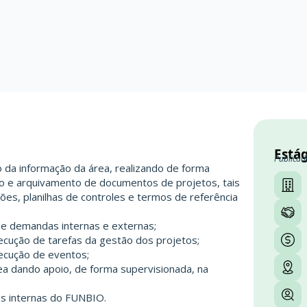
Estág
Publicad
o da informação da área, realizando de forma
ção e arquivamento de documentos de projetos, tais
ções, planilhas de controles e termos de referência
 de demandas internas e externas;
ecução de tarefas da gestão dos projetos;
ecução de eventos;
a dando apoio, de forma supervisionada, na
as internas do FUNBIO.