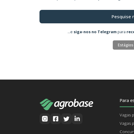
Pesquise 
...e
siga-nos no Telegram
para
rec
Estágios
Para es
Vagas p
Vagas p
Concurs