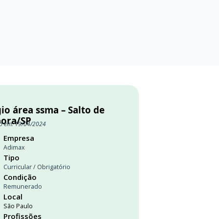
io área ssma – Salto de
pora/SP
o em: 19/04/2024
Empresa
Adimax
Tipo
Curricular / Obrigatório
Condição
Remunerado
Local
São Paulo
Profissões