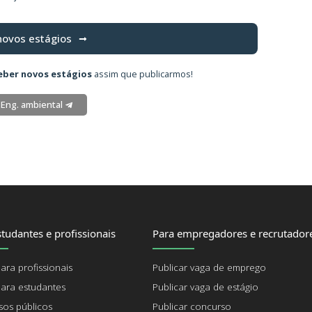
novos estágios
eber novos estágios
assim que publicarmos!
 Eng. ambiental
tudantes e profissionais
Para empregadores e recrutador
ara profissionais
Publicar vaga de emprego
ara estudantes
Publicar vaga de estágio
os públicos
Publicar concurso