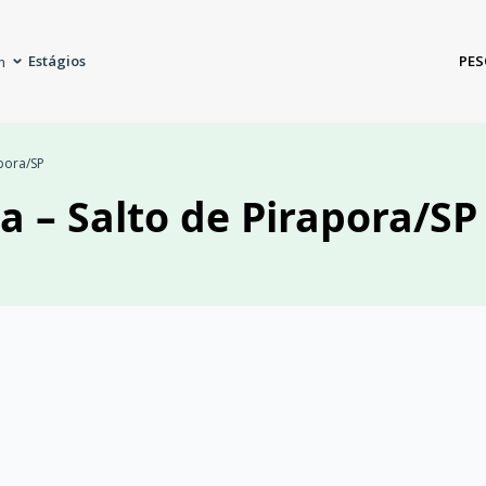
Estágios
PES
m
apora/SP
a – Salto de Pirapora/SP