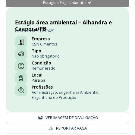
Estágios Eng. ambiental
Estágio área ambiental – Alhandra e
Caapora/PB
Publicado em: 30/12/2025
Empresa
CSN Cimentos
Tipo
Não obrigatório
Condição
Remunerado
Local
Paraíba
Profissões
Administração
,
Engenharia Ambiental
,
Engenharia de Produção
VER IMAGEM DE DIVULGAÇÃO
REPORTAR VAGA