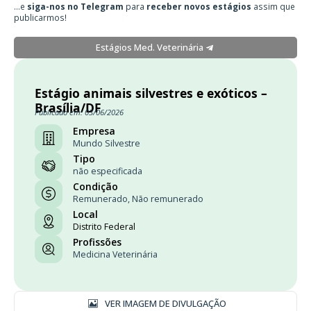
...e
siga-nos no Telegram
para
receber novos estágios
assim que
publicarmos!
Estágios Med. Veterinária
Estágio animais silvestres e exóticos –
Brasília/DF
Publicado em: 03/06/2026
Empresa
Mundo Silvestre
Tipo
não especificada
Condição
Remunerado, Não remunerado
Local
Distrito Federal
Profissões
Medicina Veterinária
VER IMAGEM DE DIVULGAÇÃO