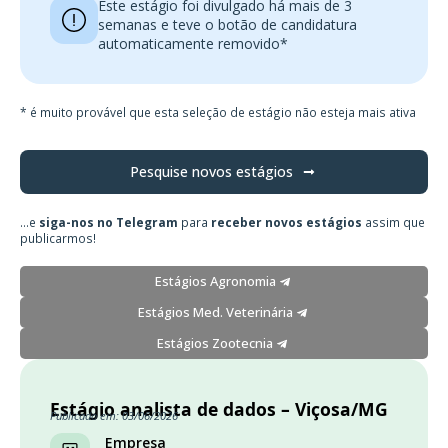
Este estágio foi divulgado há mais de 3
semanas e teve o botão de candidatura
automaticamente removido*
* é muito provável que esta seleção de estágio não esteja mais ativa
Pesquise novos estágios
...e
siga-nos no Telegram
para
receber novos estágios
assim que
publicarmos!
Estágios Agronomia
Estágios Med. Veterinária
Estágios Zootecnia
Estágio analista de dados – Viçosa/MG
Publicado em: 03/06/2026
Empresa