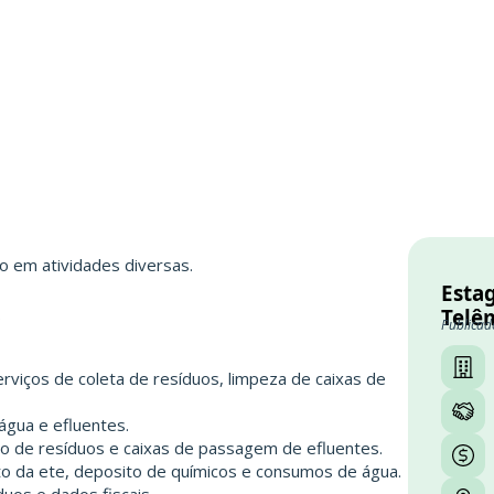
do em atividades diversas.
Estag
S
Telê
Publicad
ços de coleta de resíduos, limpeza de caixas de
gua e efluentes.
o de resíduos e caixas de passagem de efluentes.
 da ete, deposito de químicos e consumos de água.