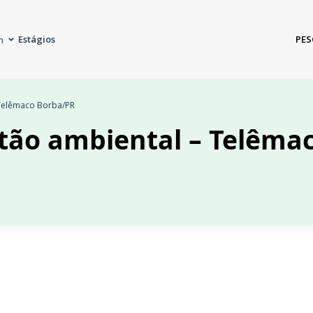
Estágios
PES
m
– Telêmaco Borba/PR
stão ambiental – Telêma