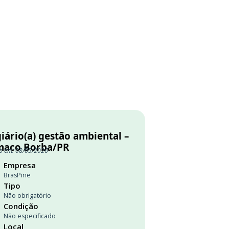
iário(a) gestão ambiental –
maco Borba/PR
o em: 08/05/2026
Empresa
BrasPine
Tipo
Não obrigatório
Condição
Não especificado
Local