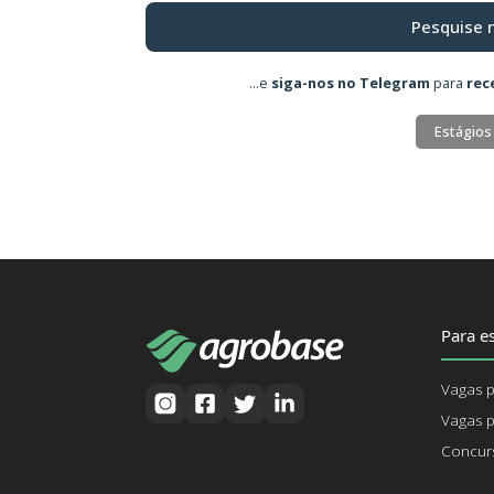
Pesquise 
...e
siga-nos no Telegram
para
rec
Estágios
Para es
Vagas p
Vagas p
Concurs