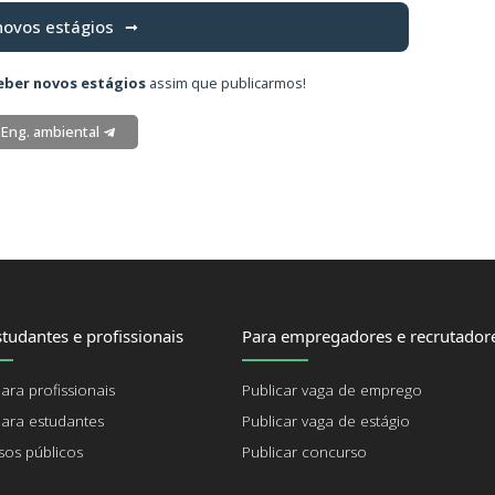
novos estágios
eber novos estágios
assim que publicarmos!
 Eng. ambiental
tudantes e profissionais
Para empregadores e recrutador
ara profissionais
Publicar vaga de emprego
ara estudantes
Publicar vaga de estágio
os públicos
Publicar concurso