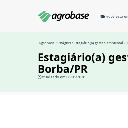
você está e
Agrobase
/
Estágios
/ Estagiário(a) gestão ambiental 
Estagiário(a) ge
Borba/PR
atualizado em 08/05/2026