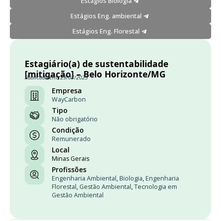
Estágios Biologia
Estágios Eng. ambiental
Estágios Eng. Florestal
Estagiário(a) de sustentabilidade
[mitigação] – Belo Horizonte/MG
Publicado em: 29/07/2023
Empresa
WayCarbon
Tipo
Não obrigatório
Condição
Remunerado
Local
Minas Gerais
Profissões
Engenharia Ambiental
,
Biologia
,
Engenharia
Florestal
,
Gestão Ambiental
,
Tecnologia em
Gestão Ambiental