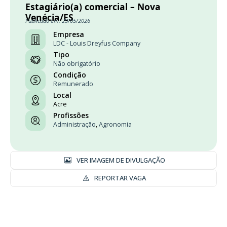
Estagiário(a) comercial – Nova
Venécia/ES
Publicado em: 29/05/2026
Empresa
LDC - Louis Dreyfus Company
Tipo
Não obrigatório
Condição
Remunerado
Local
Acre
Profissões
Administração
,
Agronomia
VER IMAGEM DE DIVULGAÇÃO
REPORTAR VAGA