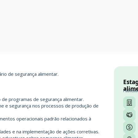
ário de segurança alimentar.
Esta
S
alime
Publicad
o de programas de segurança alimentar.
iene e segurança nos processos de produção de
imentos operacionais padrão relacionados à
dades e na implementação de ações corretivas.