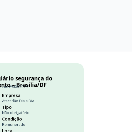
giário segurança do
nto – Brasília/DF
o em: 29/06/2026
Empresa
Atacadão Dia a Dia
Tipo
Não obrigatório
Condição
Remunerado
Local