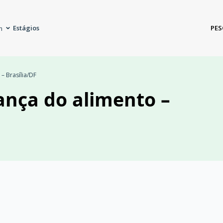
Estágios
PES
m
– Brasília/DF
ança do alimento –