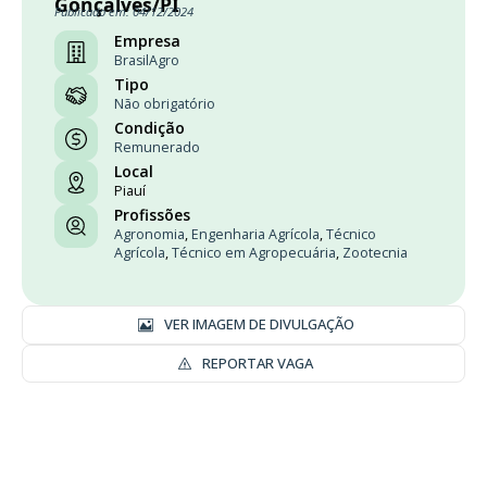
Gonçalves/PI
Publicado em: 04/12/2024
Empresa
BrasilAgro
Tipo
Não obrigatório
Condição
Remunerado
Local
Piauí
Profissões
Agronomia
,
Engenharia Agrícola
,
Técnico
Agrícola
,
Técnico em Agropecuária
,
Zootecnia
VER IMAGEM DE DIVULGAÇÃO
REPORTAR VAGA