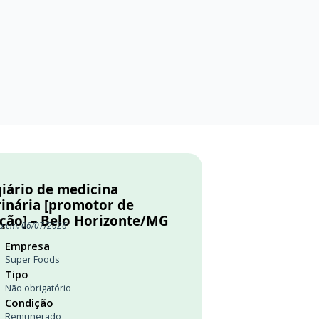
giário de medicina
rinária [promotor de
ição] – Belo Horizonte/MG
o em: 06/07/2026
Empresa
Super Foods
Tipo
Não obrigatório
Condição
Remunerado