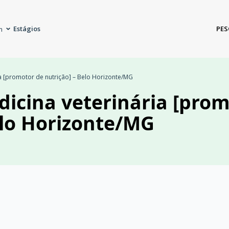
Estágios
PES
m
ia [promotor de nutrição] – Belo Horizonte/MG
dicina veterinária [pro
elo Horizonte/MG