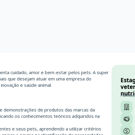
menta cuidado, amor e bem-estar pelos pets. A super
onais que desejam atuar em uma empresa do
Esta
inovação e saúde animal.
vete
nutr
Publicad
S
es e demonstrações de produtos das marcas da
icando os conhecimentos teóricos adquiridos na
entes e seus pets, aprendendo a utilizar critérios