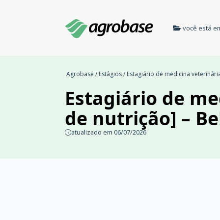
você está e
Agrobase
/
Estágios
/ Estagiário de medicina veterinár
Estagiário de me
de nutrição] – B
atualizado em 06/07/2026