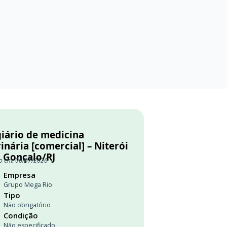
giário de medicina
inária [comercial] – Niterói
o Gonçalo/RJ
o em: 06/07/2026
Empresa
Grupo Mega Rio
Tipo
Não obrigatório
Condição
Não especificado