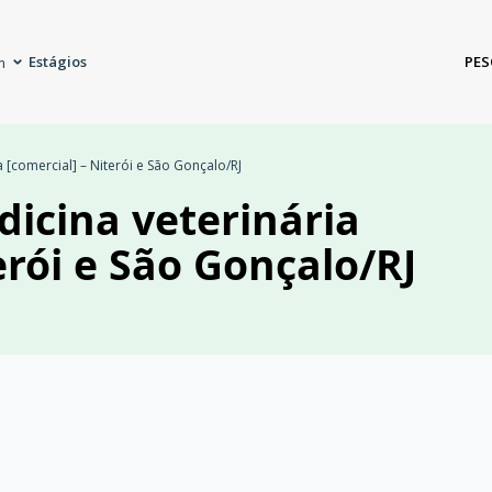
Estágios
PES
m
a [comercial] – Niterói e São Gonçalo/RJ
dicina veterinária
erói e São Gonçalo/RJ