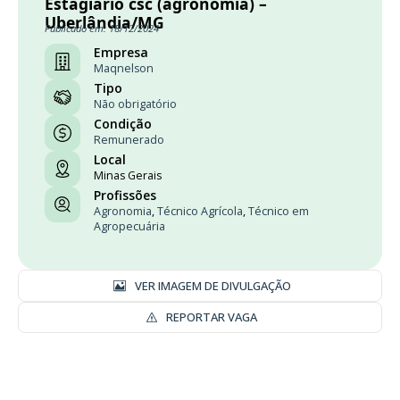
Estagiário csc (agronomia) –
Uberlândia/MG
Publicado em: 18/12/2024
Empresa
Maqnelson
Tipo
Não obrigatório
Condição
Remunerado
Local
Minas Gerais
Profissões
Agronomia
,
Técnico Agrícola
,
Técnico em
Agropecuária
VER IMAGEM DE DIVULGAÇÃO
REPORTAR VAGA