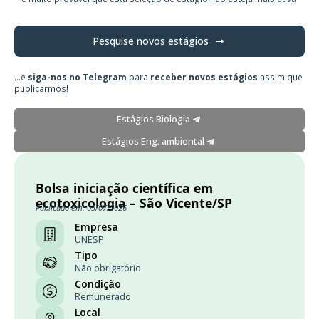
Pesquise novos estágios
...e
siga-nos no Telegram
para
receber novos estágios
assim que
publicarmos!
Estágios Biologia
Estágios Eng. ambiental
Bolsa iniciação científica em
ecotoxicologia – São Vicente/SP
Publicado em: 03/07/2026
Empresa
UNESP
Tipo
Não obrigatório
Condição
Remunerado
Local