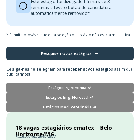
Este estágio foi divulgado há mais de 3
semanas e teve o botão de candidatura
automaticamente removido*
* é muito provável que esta seleção de estágio não esteja mais ativa
Pesquise novos estágios
...e
siga-nos no Telegram
para
receber novos estágios
assim que
publicarmos!
Estágios Agronomia
Estágios Eng. Florestal
Estágios Med. Veterinária
18 vagas estagiários ematex – Belo
Horizonte/MG
Publicado em: 26/07/2023