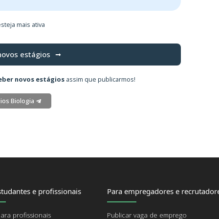
steja mais ativa
novos estágios
eber novos estágios
assim que publicarmos!
ios Biologia
tudantes e profissionais
Para empregadores e recrutador
ara profissionais
Publicar vaga de emprego