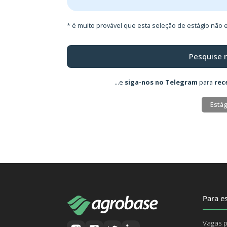
* é muito provável que esta seleção de estágio não e
Pesquise 
...e
siga-nos no Telegram
para
rec
Estág
Para es
Vagas p