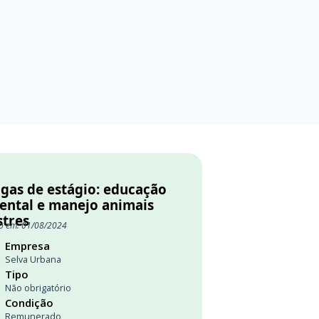
agas de estágio: educação
ental e manejo animais
stres
o em: 01/08/2024
Empresa
Selva Urbana
Tipo
Não obrigatório
Condição
Remunerado