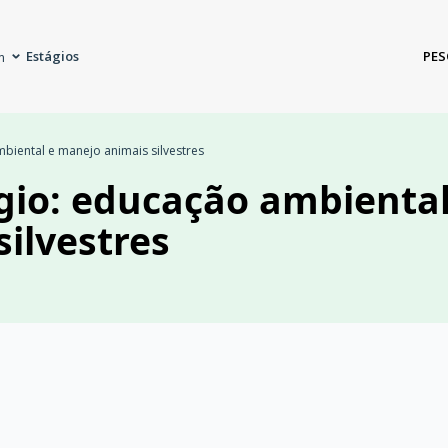
Estágios
PES
m
biental e manejo animais silvestres
gio: educação ambiental
ilvestres