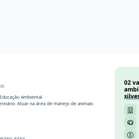
02 v
o:
ambi
silve
 Educação Ambiental.
Publicad
terinário: Atuar na área de manejo de animais
)98380-6353.