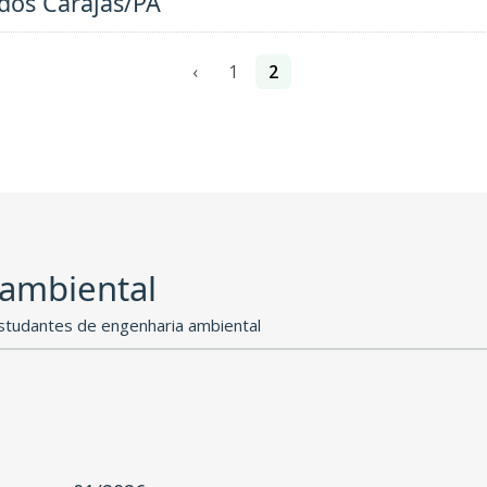
 dos Carajás/PA
‹
1
2
 ambiental
studantes de engenharia ambiental