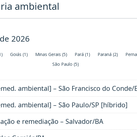
ia ambiental
 de 2026
1)
Goiás
(1)
Minas Gerais
(5)
Pará
(1)
Paraná
(2)
Pern
São Paulo
(5)
 remed. ambiental] – São Francisco do Conde/
remed. ambiental] – São Paulo/SP [híbrido]
gação e remediação – Salvador/BA