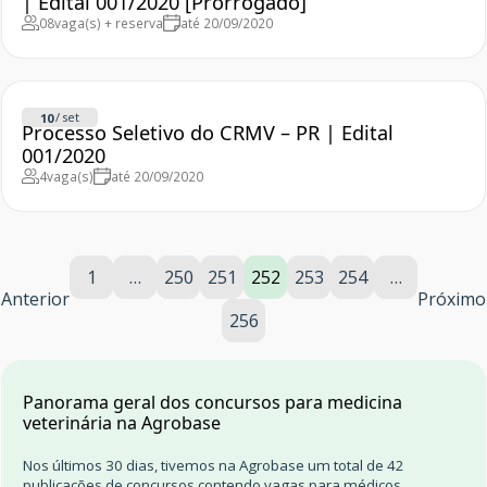
| Edital 001/2020 [Prorrogado]
08
vaga(s) + reserva
até 20/09/2020
/
set
10
Processo Seletivo do CRMV – PR | Edital
001/2020
4
vaga(s)
até 20/09/2020
1
…
250
251
252
253
254
…
Anterior
Próximo
256
Panorama geral dos concursos para medicina
veterinária na Agrobase
Nos últimos 30 dias, tivemos na Agrobase um total de 42
publicações de concursos contendo vagas para médicos