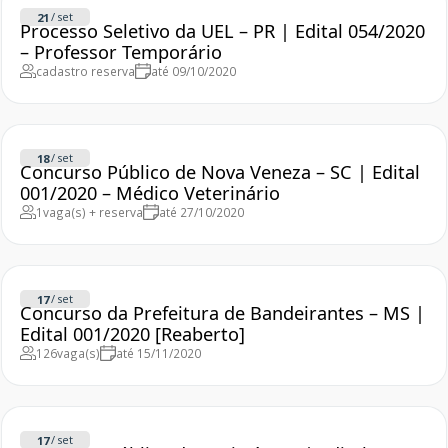
/
set
21
Processo Seletivo da UEL – PR | Edital 054/2020
– Professor Temporário
cadastro reserva
até 09/10/2020
/
set
18
Concurso Público de Nova Veneza – SC | Edital
001/2020 – Médico Veterinário
1
vaga(s) + reserva
até 27/10/2020
/
set
17
Concurso da Prefeitura de Bandeirantes – MS |
Edital 001/2020 [Reaberto]
126
vaga(s)
até 15/11/2020
/
set
17