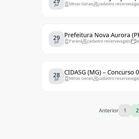
29
Minas Gerais
cadastro reserva
vaga(
jul
Prefeitura Nova Aurora (P
29
Paraná
cadastro reserva
vaga(s)
a
jul
CIDASG (MG) – Concurso 
28
Minas Gerais
cadastro reserva
vaga(
jul
Anterior
1
2