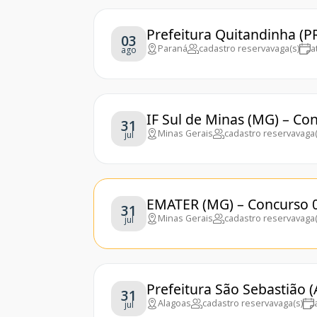
Prefeitura Quitandinha (P
03
Paraná
cadastro reserva
vaga(s)
a
ago
IF Sul de Minas (MG) – Co
31
Minas Gerais
cadastro reserva
vaga(
jul
EMATER (MG) – Concurso 
31
Minas Gerais
cadastro reserva
vaga(
jul
Prefeitura São Sebastião 
31
Alagoas
cadastro reserva
vaga(s)
jul