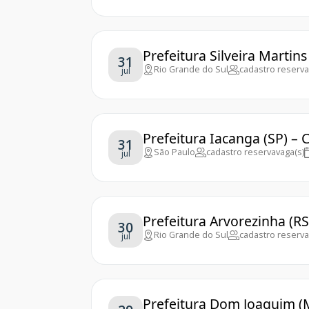
Prefeitura Silveira Martin
31
Rio Grande do Sul
cadastro reserva
jul
Prefeitura Iacanga (SP) –
31
São Paulo
cadastro reserva
vaga(s)
jul
Prefeitura Arvorezinha (R
30
Rio Grande do Sul
cadastro reserva
jul
Prefeitura Dom Joaquim (M