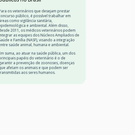
Para os veterinários que desejam prestar
concurso público, é possível trabalhar em
áreas como vigilância sanitária,
epidemiológica e ambiental. Além disso,
desde 2011, os médicos veterinários podem
integrar as equipes dos Núcleos Ampliados de
Saúde e Família (NASF), visando a integração
entre saúde animal, humana e ambiental.
Em suma, ao atuar na saúde pública, um dos
principais papéis do veterinário é o de
garantir a prevenção de zoonoses, doenças
que afetam os animais e que podem ser
transmitidas aos seres humanos.