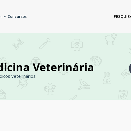
Concursos
PESQUIS
m
icina Veterinária
icos veterinários