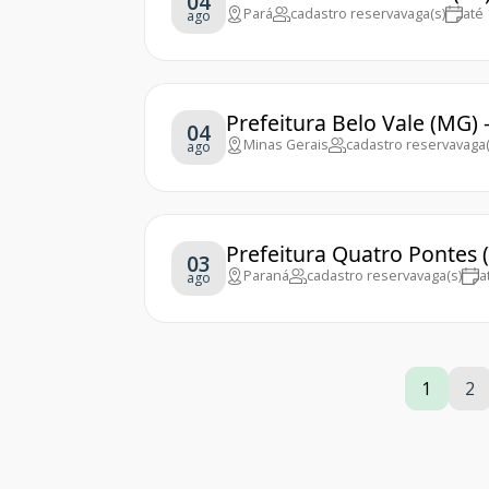
04
Pará
cadastro reserva
vaga(s)
até
ago
Prefeitura Belo Vale (MG)
04
Minas Gerais
cadastro reserva
vaga(
ago
Prefeitura Quatro Pontes 
03
Paraná
cadastro reserva
vaga(s)
a
ago
1
2