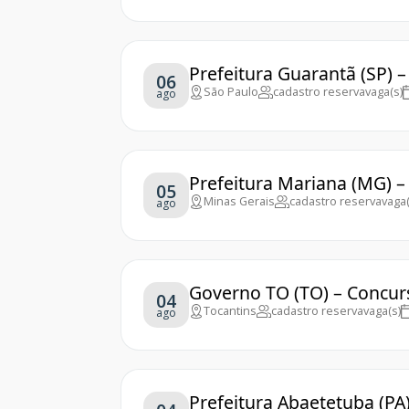
Prefeitura Guarantã (SP) 
06
São Paulo
cadastro reserva
vaga(s)
ago
Prefeitura Mariana (MG) –
05
Minas Gerais
cadastro reserva
vaga(
ago
Governo TO (TO) – Concur
04
Tocantins
cadastro reserva
vaga(s)
ago
Prefeitura Abaetetuba (PA