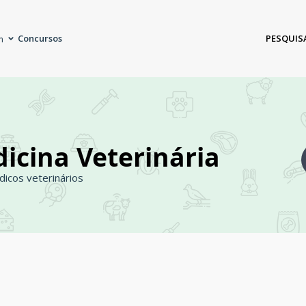
Concursos
PESQUIS
m
icina Veterinária
icos veterinários