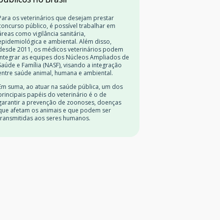
Para os veterinários que desejam prestar
concurso público, é possível trabalhar em
áreas como vigilância sanitária,
epidemiológica e ambiental. Além disso,
desde 2011, os médicos veterinários podem
integrar as equipes dos Núcleos Ampliados de
Saúde e Família (NASF), visando a integração
entre saúde animal, humana e ambiental.
Em suma, ao atuar na saúde pública, um dos
principais papéis do veterinário é o de
garantir a prevenção de zoonoses, doenças
que afetam os animais e que podem ser
transmitidas aos seres humanos.