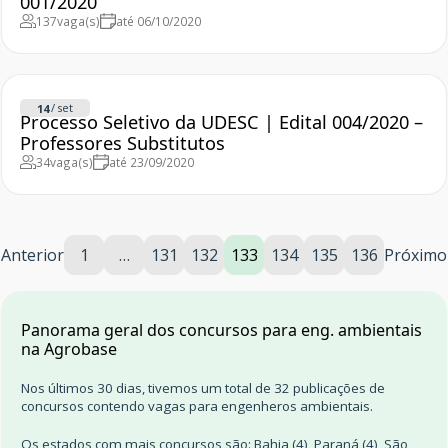
001/2020
137
vaga(s)
até 06/10/2020
/
set
14
Processo Seletivo da UDESC | Edital 004/2020 –
Professores Substitutos
34
vaga(s)
até 23/09/2020
Anterior
1
…
131
132
133
134
135
136
Próximo
Panorama geral dos concursos para eng. ambientais
na Agrobase
Nos últimos 30 dias, tivemos um total de 32 publicações de
concursos contendo vagas para engenheros ambientais.
Os estados com mais concursos são: Bahia (4), Paraná (4), São